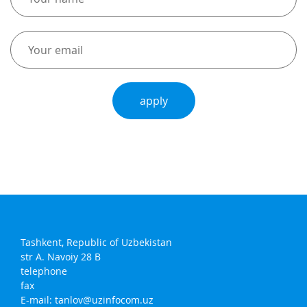
apply
Tashkent, Republic of Uzbekistan
str A. Navoiy 28 B
telephone
fax
E-mail:
tanlov@uzinfocom.uz