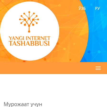
ЎЗБ
РУ
Toggl
navig
Мурожаат учун