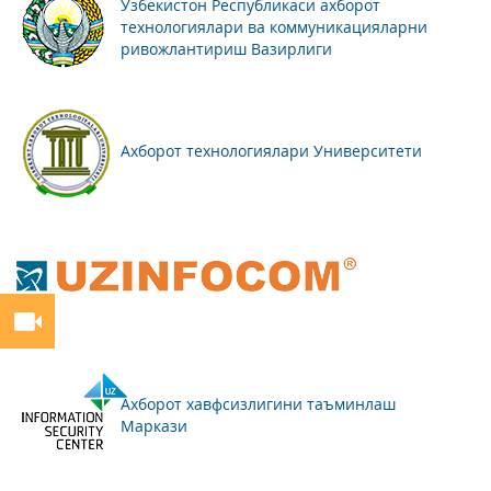
Ўзбекистон Республикаси ахборот
технологиялари ва коммуникацияларни
ривожлантириш Вазирлиги
Ахборот технологиялари Университети
Ахборот хавфсизлигини таъминлаш
Маркази