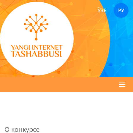
ЎЗБ
РУ
Toggl
navig
О конкурсе